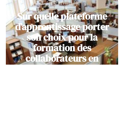
ENTREPRISE
Sur quelle plateforme
d’apprentissage porter
son choix pour la
formation des
collaborateurs en
entreprise ?
11 mars 2026
Contact
Mentions Légales
Sitemap