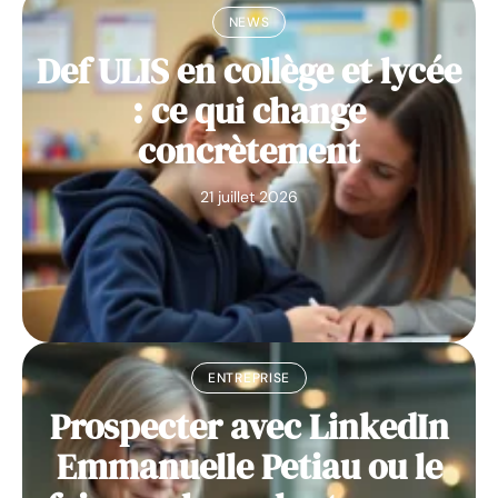
NEWS
Def ULIS en collège et lycée
: ce qui change
concrètement
21 juillet 2026
ENTREPRISE
Prospecter avec LinkedIn
Emmanuelle Petiau ou le