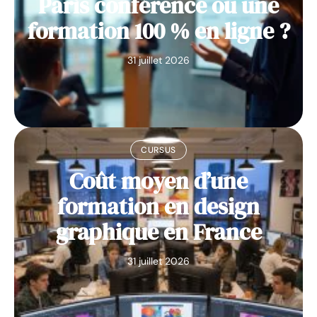
Paris conférence ou une
formation 100 % en ligne ?
31 juillet 2026
CURSUS
Coût moyen d’une
formation en design
graphique en France
31 juillet 2026