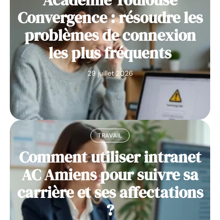
Académie Toulouse
Convergence : résoudre les
problèmes de connexion
les plus fréquents
29 juillet 2026
TRAVAIL
Comment utiliser intranet
AC Amiens pour suivre sa
carrière et ses affectations
?