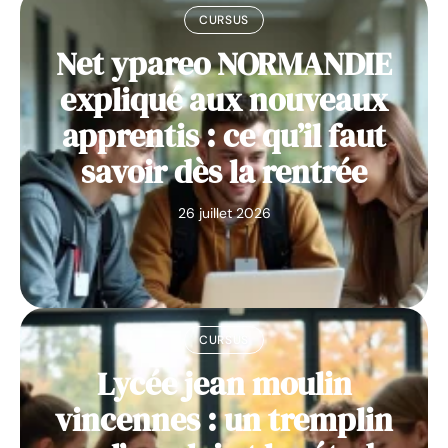
CURSUS
Net ypareo NORMANDIE
expliqué aux nouveaux
apprentis : ce qu’il faut
savoir dès la rentrée
26 juillet 2026
CURSUS
Lycée jean moulin
vincennes : un tremplin