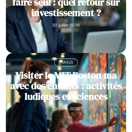
faire seul : quel retour sur
investissement ?
20 juillet 2026
CURSUS
Visiter le MIT Boston ma
avec des enfants : activités
ludiques et sciences
20 juillet 2026