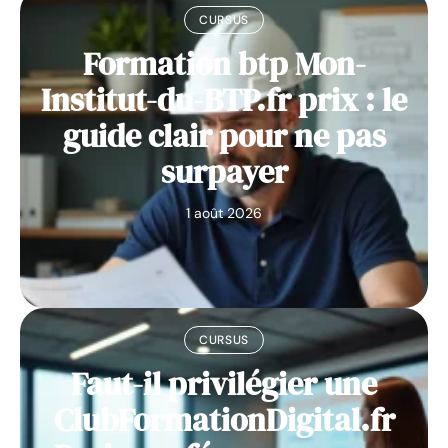
CURSUS
Formation btp Mon-
Institut-du-BTP.fr prix : le
guide clair pour ne pas
surpayer
1 août 2026
CURSUS
Faut-il privilégier une
ClubFormationDigital.fr