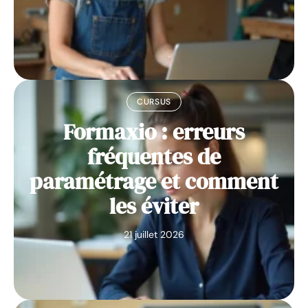
CURSUS
Formaxio : erreurs
fréquentes de
paramétrage et comment
les éviter
21 juillet 2026