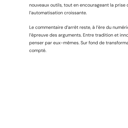
nouveaux outils, tout en encourageant la prise d
l’automatisation croissante.
Le commentaire d’arrêt reste, à l’ère du numéri
l’épreuve des arguments. Entre tradition et inno
penser par eux-mêmes. Sur fond de transformatio
compté.
D'autres articles sur le 
TRAVAIL
Les qualités requises pour être
conseiller clientèle