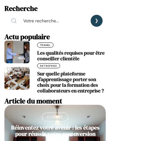
Recherche
Actu populaire
TRAVAIL
Les qualités requises pour être
conseiller clientèle
ENTREPRISE
Sur quelle plateforme
d’apprentissage porter son
choix pour la formation des
collaborateurs en entreprise ?
Article du moment
CURSUS
Réinventez votre avenir : les étapes
pour réussir votre reconversion