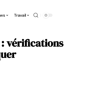
ws
Travail
 vérifications
quer