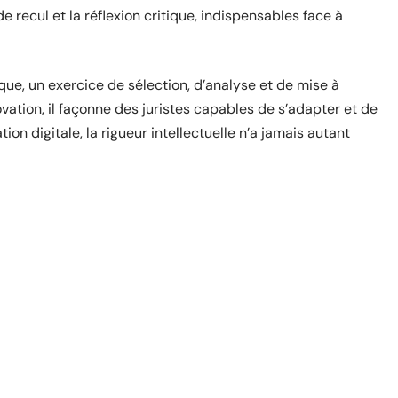
e recul et la réflexion critique, indispensables face à
que, un exercice de sélection, d’analyse et de mise à
vation, il façonne des juristes capables de s’adapter et de
n digitale, la rigueur intellectuelle n’a jamais autant
site
ENTREPRISE
Sur quelle plateforme d’apprentissage
porter son choix pour la formation des
collaborateurs en entreprise ?