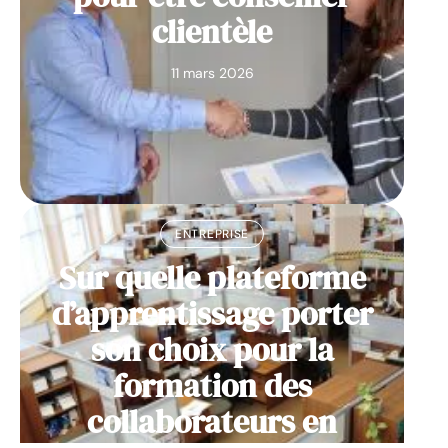
clientèle
11 mars 2026
ENTREPRISE
Sur quelle plateforme
d’apprentissage porter
son choix pour la
formation des
collaborateurs en