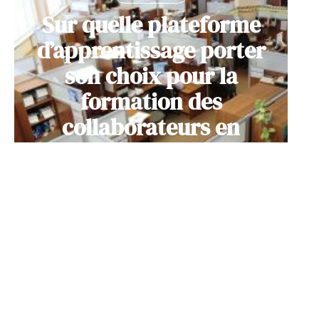
Sur quelle plateforme
d’apprentissage porter
son choix pour la
formation des
collaborateurs en
entreprise ?
11 mars 2026
Contact
Mentions Légales
Sitemap
© 2025 | jobemploi.net