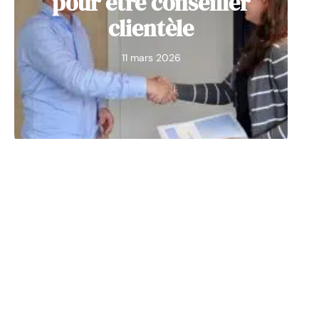
pour être conseiller
clientèle
11 mars 2026
ENTREPRISE
Sur quelle plateforme
d’apprentissage porter
son choix pour la
formation des
collaborateurs en