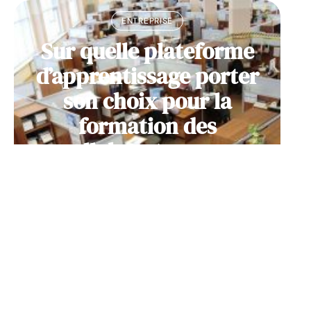
ENTREPRISE
Sur quelle plateforme
d’apprentissage porter
son choix pour la
formation des
collaborateurs en
entreprise ?
11 mars 2026
Contact
Mentions Légales
Sitemap