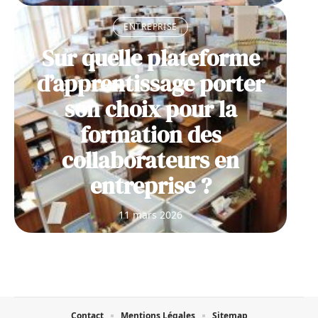
ENTREPRISE
Sur quelle plateforme
d’apprentissage porter
son choix pour la
formation des
collaborateurs en
entreprise ?
11 mars 2026
Contact
Mentions Légales
Sitemap