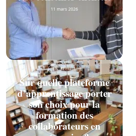
11 mars 2026
ENTREPRISE
Sur quelle plateforme
d’apprentissage porter
son choix pour la
formation des
collaborateurs en